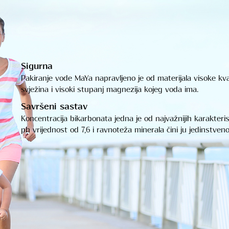
Sigurna
Pakiranje vode MaYa napravljeno je od materijala visoke kva
svježina i visoki stupanj magnezija kojeg voda ima.
Savršeni sastav
Koncentracija bikarbonata jedna je od najvažnijih karakter
ph vrijednost od 7,6 i ravnoteža minerala čini ju jedinstveno