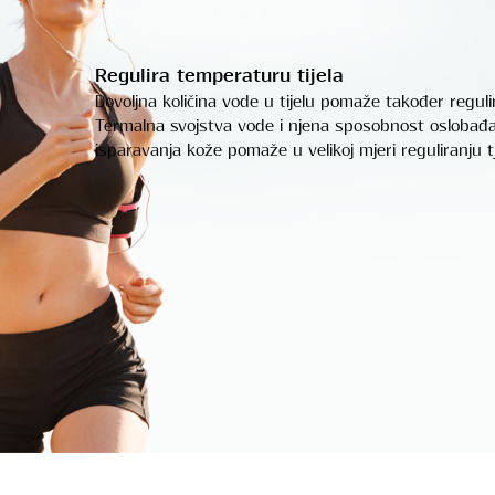
Regulira temperaturu tijela
Dovoljna količina vode u tijelu pomaže također regul
Termalna svojstva vode i njena sposobnost oslobađan
isparavanja kože pomaže u velikoj mjeri reguliranju 