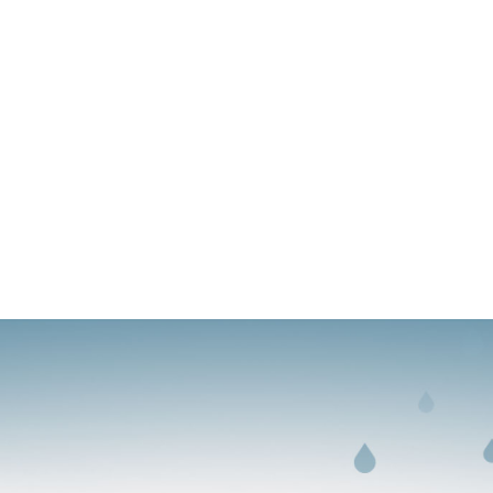
TO ZNAČI DA JE VODA MAYA U POTP
OKOLINO U TRENUTKU OTVARANJA 