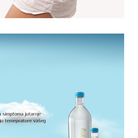
u simptoma jutarnje
nju temeprature vašeg