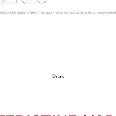
IZVOR VODE MAYA JEDNO JE OD NAJLJEPŠIH PODRUČJA REPUBLIKE MAKEDONIJ