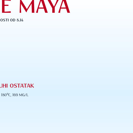
DE MAYA
STI OD 8.14
UHI OSTATAK
 180⁰C, 169 MG/L