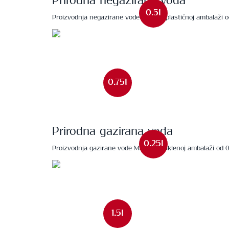
Prirodna negazirana voda
0.5l
Proizvodnja negazirane vode MaYa u plastičnoj ambalaži od 1
0.75l
Prirodna gazirana voda
0.25l
Proizvodnja gazirane vode MaYa u staklenoj ambalaži od 0,7
1.5l