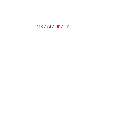
Mk
Al
Hr
En
/
/
/