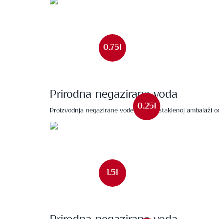
0.75l
Prirodna negazirana voda
0.25l
Proizvodnja negazirane vode MaYa u staklenoj ambalaži od 
1.5l