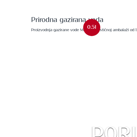
Prirodna gazirana voda
0.5l
Proizvodnja gazirane vode MaYa u plastičnoj ambalaži od 1,5
PORI